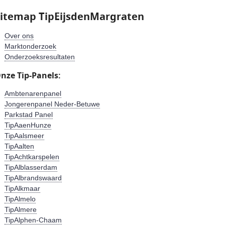
Sitemap TipEijsdenMargraten
Over ons
Marktonderzoek
Onderzoeksresultaten
nze Tip-Panels:
Ambtenarenpanel
Jongerenpanel Neder-Betuwe
Parkstad Panel
TipAaenHunze
TipAalsmeer
TipAalten
TipAchtkarspelen
TipAlblasserdam
TipAlbrandswaard
TipAlkmaar
TipAlmelo
TipAlmere
TipAlphen-Chaam