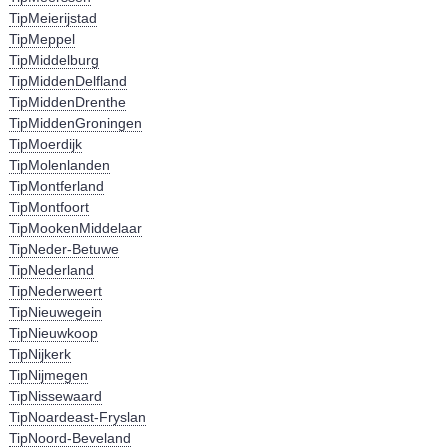
TipMeierijstad
TipMeppel
TipMiddelburg
TipMiddenDelfland
TipMiddenDrenthe
TipMiddenGroningen
TipMoerdijk
TipMolenlanden
TipMontferland
TipMontfoort
TipMookenMiddelaar
TipNeder-Betuwe
TipNederland
TipNederweert
TipNieuwegein
TipNieuwkoop
TipNijkerk
TipNijmegen
TipNissewaard
TipNoardeast-Fryslan
TipNoord-Beveland