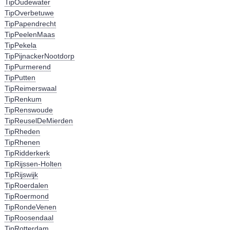
TipOudewater
TipOverbetuwe
TipPapendrecht
TipPeelenMaas
TipPekela
TipPijnackerNootdorp
TipPurmerend
TipPutten
TipReimerswaal
TipRenkum
TipRenswoude
TipReuselDeMierden
TipRheden
TipRhenen
TipRidderkerk
TipRijssen-Holten
TipRijswijk
TipRoerdalen
TipRoermond
TipRondeVenen
TipRoosendaal
TipRotterdam