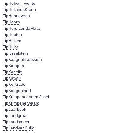
TipHofvanTwente
TipHollandsKroon
TipHoogeveen
TipHoorn
TipHorstaandeMaas
TipHouten
TipHuizen
TipHulst
TipIJsselstein
TipKaagenBraassem
TipKampen
TipKapelle
TipKatwijk
TipKerkrade
TipKoggenland
TipKrimpenaandenIJssel
TipKrimpenerwaard
TipLaarbeek
TipLandgraaf
TipLandsmeer
TipLandvanCuijk