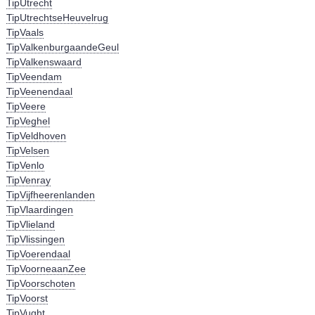
TipUtrecht
TipUtrechtseHeuvelrug
TipVaals
TipValkenburgaandeGeul
TipValkenswaard
TipVeendam
TipVeenendaal
TipVeere
TipVeghel
TipVeldhoven
TipVelsen
TipVenlo
TipVenray
TipVijfheerenlanden
TipVlaardingen
TipVlieland
TipVlissingen
TipVoerendaal
TipVoorneaanZee
TipVoorschoten
TipVoorst
TipVught