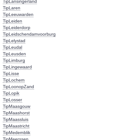
TipLansingerland
TipLaren
TipLeeuwarden
TipLeiden
TipLeiderdorp
TipLeidschendamvoorburg
TipLelystad
TipLeudal
TipLeusden
TipLimburg
TipLingewaard
TipLisse
TipLochem
TipLoonopZand
TipLopik
TipLosser
TipMaasgouw
TipMaashorst
TipMaassluis
TipMaastricht
TipMedemblik
TipMeerssen