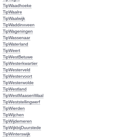
TipWaadhoeke
TipWaalre
TipWaalwijk
TipWaddinxveen
TipWageningen
TipWassenaar
TipWaterland
TipWeert
TipWestBetuwe
TipWesterkwartier
TipWesterveld
TipWestervoort
TipWesterwolde
TipWestland
TipWestMaasenWaal
TipWeststellingwerf
TipWierden
TipWijchen
TipWijdemeren
TipWijkbijDuurstede
TipWinterswijk