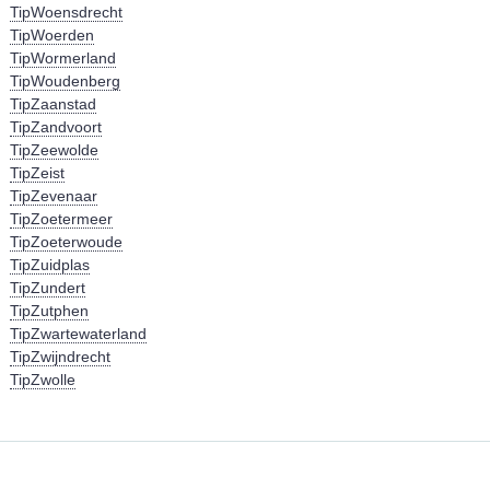
TipWoensdrecht
TipWoerden
TipWormerland
TipWoudenberg
TipZaanstad
TipZandvoort
TipZeewolde
TipZeist
TipZevenaar
TipZoetermeer
TipZoeterwoude
TipZuidplas
TipZundert
TipZutphen
TipZwartewaterland
TipZwijndrecht
TipZwolle